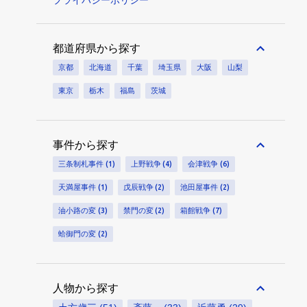
プライバシーポリシー
都道府県から探す
京都
北海道
千葉
埼玉県
大阪
山梨
東京
栃木
福島
茨城
事件から探す
三条制札事件
1
上野戦争
4
会津戦争
6
天満屋事件
1
戊辰戦争
2
池田屋事件
2
油小路の変
3
禁門の変
2
箱館戦争
7
蛤御門の変
2
人物から探す