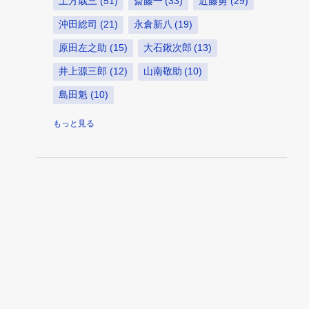
土方歳三
51
斎藤一
33
近藤勇
29
沖田総司
21
永倉新八
19
原田左之助
15
大石鍬次郎
13
井上源三郎
12
山南敬助
10
島田魁
10
相馬主計
10
芹沢鴨
10
藤堂平助
8
もっと見る
伊東甲子太郎
7
佐藤彦五郎
6
平間重助
5
松平容保
4
野口健司
4
大鳥圭介
2
安藤早太郎
2
島田魁，榎本武揚
2
徳川慶喜
2
河合耆三郎
2
谷万太郎
2
谷三十郎
2
お考
1
三宅精一
1
三樹三郎
1
三浦久太郎
1
中井正五郎
1
中村五郎
1
久米部正親
1