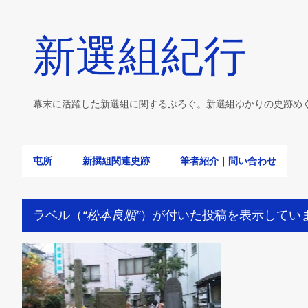
新選組紀行
幕末に活躍した新選組に関するぶろぐ。新選組ゆかりの史跡め
屯所
新撰組関連史跡
筆者紹介｜問い合わせ
ラベル（
松本良順
）が付いた投稿を表示してい
投
永倉新八
近藤勇
史跡
松本良順
稿
土方歳三
東京
+