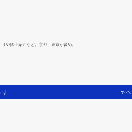
スキップしてメイン コンテンツに移動
ぐりや隊士紹介など。京都、東京が多め。
ます
すべて