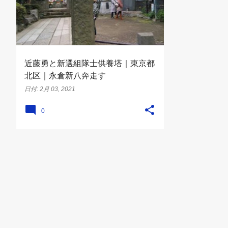
近藤勇と新選組隊士供養塔｜東京都
北区｜永倉新八奔走す
日付:
2月 03, 2021
0