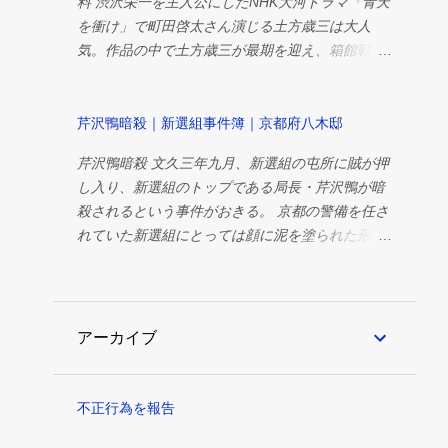
料 渋沢栄一を主人公にしたNHK大河ドラマ「青天
からのもの。新選組の隊服が浅葱色ということと
を衝け」で町田啓太さん演じる土方歳三は大人
新選組といえば「誠」ということでこの二つが合
気。作品の中で土方歳三が最期を迎え、箱館戦争
わさってこの青地に白文字というデザインが生ま
が終結したのちも、TVでは土方歳三特集が複数組
れたのではないだろうか。しかし、当時の証言に
まれ、プチブームが来ているように思われる。 土
も資料にも浅葱色に白文字というデザインはな
方歳三が戦死した時点で新選組も終焉した感はあ
芹沢鴨暗殺｜新選組事件簿｜京都府八木邸
い。 ・赤字に白文字 誠 赤字に白文字 赤字に白
るが、土方が亡くなった後も箱館戦争は続き、新
の誠は隊旗に使われたとみられる。 八木為三郎の
芹沢鴨暗殺 文久三年九月、新選組の屯所に賊が押
選組は存続していた。そこで新選組の組織として
証言では「赤字に白の誠と山形模様」、永倉新八
し入り、新選組のトップである局長・芹沢鴨が暗
の変遷をまとめてみた。 新選組は成り上がりの集
によると「赤字に白で誠の文字」。デザインの公
殺されるという事件がおきる。 京都の警備を任さ
団とよく言われるが、組織編制の変遷を追いかけ
式資料がないため証言に頼るほかない。 ・赤字に
れていた新選組にとっては顔に泥を塗られた形
ていくと、組織としての栄枯盛衰がよくわかる。
金文字 誠 赤字金文字 隊旗は赤字に金の糸で誠
だ。 近藤勇は会津の松平容保に「不覚面目次第」
初期 壬生浪士創設メンバー 文久三年三月十日、
の文字が刺繍されていたという証言もある。新選
と伝えている。 しかし実は賊の仕業ではなく近藤
京都残留組は会津藩の容保にあてて、せめて将軍
組の組織編制が時代と共に変わっていったように
一派に芹沢派一掃のための暗殺であった。 事件概
家茂が滞京している間だけでも護衛の役目につか
隊旗も時代によって複数のパターンが存在したの
要 発生日時：文久三年九月十八日(深夜)(1863年
アーカイブ
せてほしいという嘆願書を彼らは提出した。 嘆
ではないだろうか。しかし証言から一致している
10月30日) 事件現場：京都新選組屯所、八木邸 犠
願書に書かれた名前は17名。 【組織図】 芹沢
のはデザインは変わっても「誠」の一文字は変わ
牲者：芹沢鴨、お梅、平間重助 加害者：土方歳
鴨、新見錦、平間重助、平山五郎、野口健二、粕
っていないということだ。 ・白地に赤文字 袖章
三、山南敬助、沖田総司、原田左之助 首謀者：松
不正行為を報告
谷新五郎、阿比留栄三郎、佐伯又三郎（現地加
誠 白地に赤文字 こちらも実物が残っており実際
平容保、近藤勇 目撃者：八木源之丞の妻、八木為
入） 近藤勇、井上源三郎、土方歳三、山南敬助、
に使われていたことが確認されているデザイン。