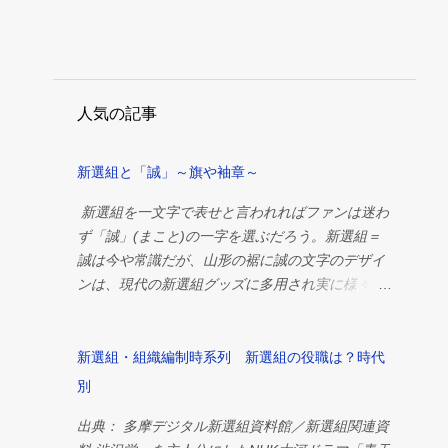
佐野七五三之助
1
加藤羆
1
奥沢栄助
1
奥澤栄助
1
宮川信吉
1
富川十郎
1
市村鉄之助
1
人気の記事
新田革九衛門
1
新田革左衛門
1
新見錦
1
松原忠司
1
松本良順
1
新選組と「誠」～旗や袖章～
梅戸勝之進
1
横倉甚五郎
1
新選組を一文字で表せと言われればファンは迷わ
武田観柳斎
1
浅野薫
1
深雪太夫
1
ず「誠」(まこと)の一字を選ぶだろう。新選組＝
誠は今や常識だが、山形の裾に誠の文字のデザイ
渋沢成一郎
1
渋沢栄一
1
田中伊織
1
ンは、現代の新選組グッズに多用され実に様々な
稗田利八
1
舟津釜太郎
1
茨木司
1
デザインや色が存在している。 どのデザインが実
際に使われていた色なのか、またなぜ「誠」なの
葛山武八良
1
野村利三郎
1
か。何に使われていたのか等改めてまとめてみ
新選組・組織編制時系列 新選組の役職は？時代
関甚之助
1
阿比留榮三郎
1
た。 「誠」の種類 ・青地に白文字 誠 青地に白
別
陸奥宗光
1
高松凌雲
1
文字 一番よく目にする「誠」は子のタイプではな
出典： 多摩デジタル新選組資料館／新選組関連資
いだろうか。しかしこのデザインは現代に入って