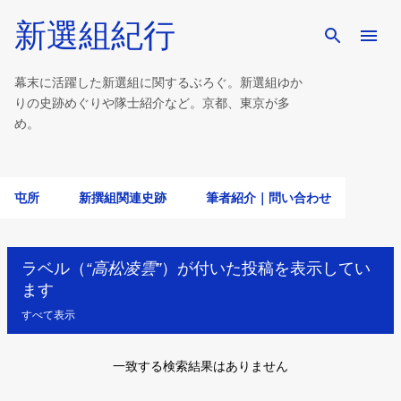
スキップしてメイン コンテンツに移動
新選組紀行
幕末に活躍した新選組に関するぶろぐ。新選組ゆか
りの史跡めぐりや隊士紹介など。京都、東京が多
め。
屯所
新撰組関連史跡
筆者紹介｜問い合わせ
ラベル（
高松凌雲
）が付いた投稿を表示してい
ます
すべて表示
一致する検索結果はありません
投
稿